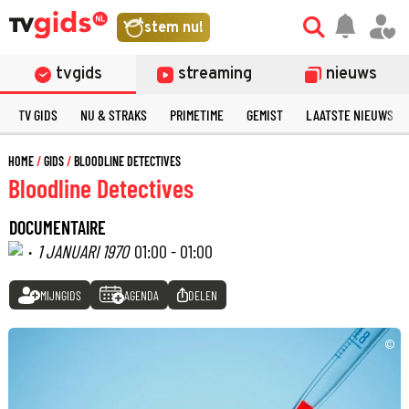
stem nu!
tvgids
streaming
nieuws
TV GIDS
NU & STRAKS
PRIMETIME
GEMIST
LAATSTE NIEUWS
HOME
GIDS
BLOODLINE DETECTIVES
Bloodline Detectives
DOCUMENTAIRE
·
1 JANUARI 1970
01:00 - 01:00
MIJNGIDS
AGENDA
DELEN
©