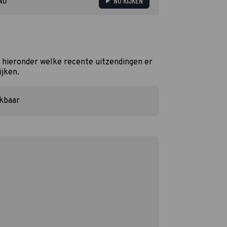
ND
NU KIJKEN
 hieronder welke recente uitzendingen er
ijken.
ikbaar