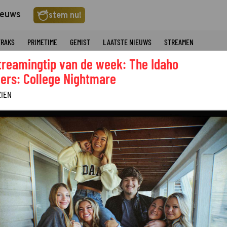
ieuws
stem nu!
TRAKS
PRIMETIME
GEMIST
LAATSTE NIEUWS
STREAMEN
treamingtip van de week: The Idaho
ers: College Nightmare
ZIEN