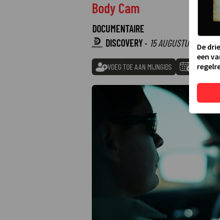
Body Cam
DOCUMENTAIRE
DISCOVERY ·
15 AUGUSTUS 2026
0
De dri
een va
regelre
VOEG TOE AAN MIJNGIDS
TOEVOEGE