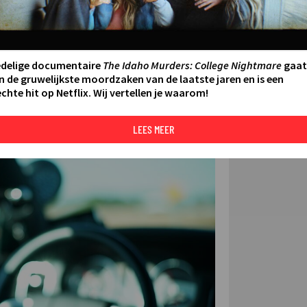
FILMS 
0:30 - 01:25
SERIES
edelige documentaire
The Idaho Murders: College Nightmare
gaat
n de gruwelijkste moordzaken van de laatste jaren en is een
chte hit op Netflix. Wij vertellen je waarom!
N AAN AGENDA
DELEN
DE KIJ
TIP
LEES MEER
©