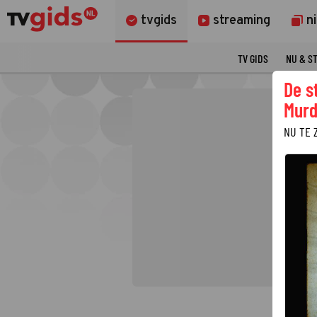
tvgids
streaming
n
TV GIDS
NU & S
De s
Murd
NU TE 