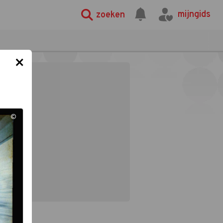
mijngids
zoeken
×
©