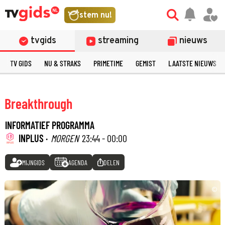
stem nu!
tvgids
streaming
nieuws
TV GIDS
NU & STRAKS
PRIMETIME
GEMIST
LAATSTE NIEUWS
Breakthrough
INFORMATIEF PROGRAMMA
INPLUS ·
MORGEN
23:44 - 00:00
MIJNGIDS
AGENDA
DELEN
©