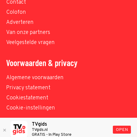
Contact
Colofon
Adverteren
Van onze partners
Veelgestelde vragen
Voorwaarden & privacy
Algemene voorwaarden
Privacy statement
Cookiestatement
Cookie-instellingen
TVgids
© TVgids.nl 2026 - All rights reserved. No text and
OPEN
TVgids.nl
GRATIS - In Play Store
datamining.