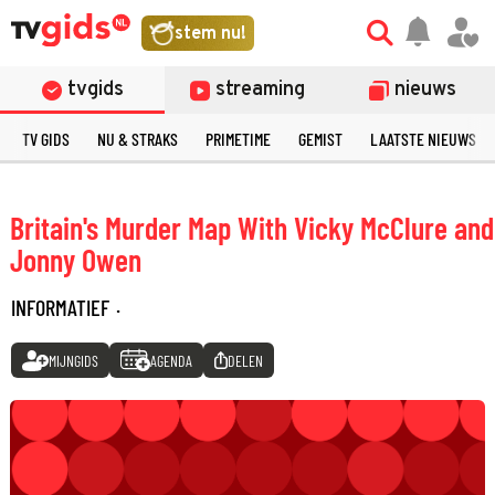
stem nu!
tvgids
streaming
nieuws
TV GIDS
NU & STRAKS
PRIMETIME
GEMIST
LAATSTE NIEUWS
Britain's Murder Map With Vicky McClure and
Jonny Owen
INFORMATIEF
·
MIJNGIDS
AGENDA
DELEN