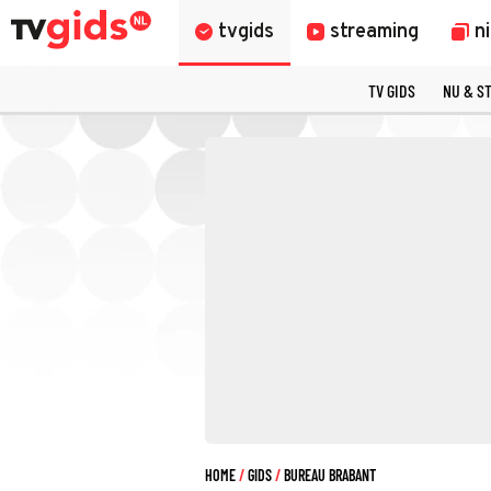
tvgids
streaming
n
TV GIDS
NU & S
HOME
GIDS
BUREAU BRABANT