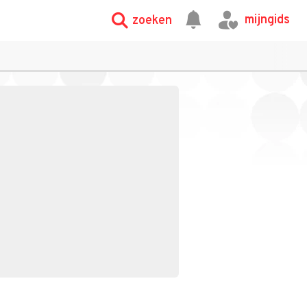
mijngids
zoeken