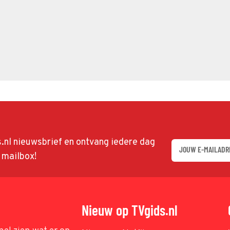
ds.nl nieuwsbrief en ontvang iedere dag
w mailbox!
Nieuw op TVgids.nl