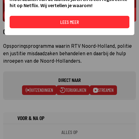
hit op Netflix. Wij vertellen je waarom!
LEES MEER
Over Bureau NH
Opsporingsprogramma waarin RTV Noord-Holland, politie
en justitie misdaadzaken behandelen en daarbij de hulp
inroepen van de Noord-Hollanders.
DIRECT NAAR
UITZENDINGEN
TERUGKIJKEN
STREAMEN
VOOR & NA OP
ALLES OP