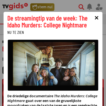
stem nu!
×
De streamingtip van de week: The
tvgids
streaming
nieuws
Idaho Murders: College Nightmare
TV GIDS
NU & STRAKS
PRIMETIME
GEMIST
LAATSTE NIEUWS
NU TE ZIEN
HOME
GIDS
BUREAU NH
©
Bureau NH
INFORMATIEF
·
MIJNGIDS
AGENDA
DELEN
De driedelige documentaire
The Idaho Murders: College
Nightmare
gaat over een van de gruwelijkste
moordzaken van de laatste jaren en is een regelrechte