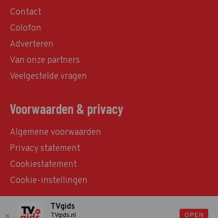
Contact
Colofon
Adverteren
Van onze partners
Veelgestelde vragen
Voorwaarden & privacy
Algemene voorwaarden
Privacy statement
Cookiestatement
Cookie-instellingen
TVgids
© TVgids.nl 2026 - All rights reserved. No text and
OPEN
TVgids.nl