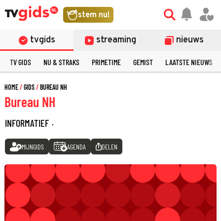
stem nu!
tvgids
streaming
nieuws
TV GIDS
NU & STRAKS
PRIMETIME
GEMIST
LAATSTE NIEUWS
HOME
GIDS
BUREAU NH
Bureau NH
INFORMATIEF
·
MIJNGIDS
AGENDA
DELEN