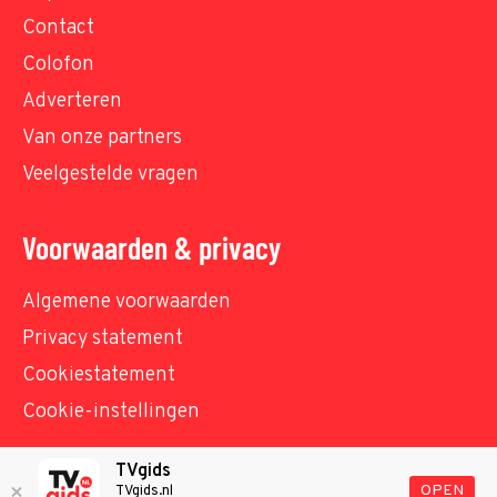
Contact
Colofon
Adverteren
Van onze partners
Veelgestelde vragen
Voorwaarden & privacy
Algemene voorwaarden
Privacy statement
Cookiestatement
Cookie-instellingen
TVgids
© TVgids.nl 2026 - All rights reserved. No text and
OPEN
TVgids.nl