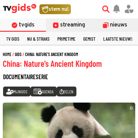
stem nu!
tvgids
streaming
nieuws
TV GIDS
NU & STRAKS
PRIMETIME
GEMIST
LAATSTE NIEUWS
HOME
GIDS
CHINA: NATURE'S ANCIENT KINGDOM
China: Nature's Ancient Kingdom
DOCUMENTAIRESERIE
MIJNGIDS
AGENDA
DELEN
©