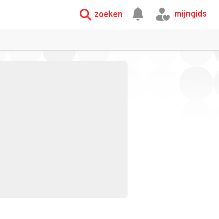
mijngids
zoeken