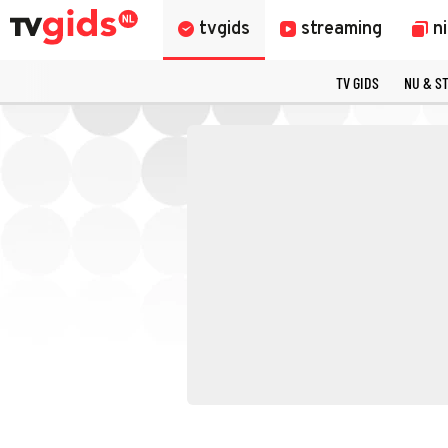
tvgids
streaming
n
TV GIDS
NU & S