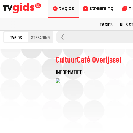
tvgids
streaming
n
TV GIDS
NU & S
TVGIDS
STREAMING
CultuurCafé Overijssel
INFORMATIEF
·