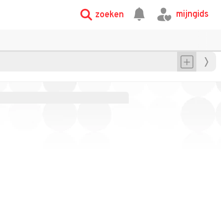
mijngids
zoeken