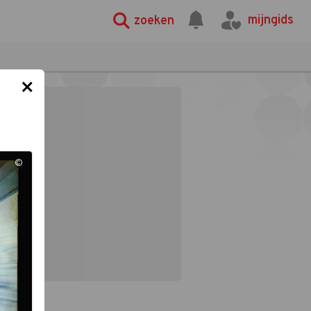
mijngids
zoeken
×
©