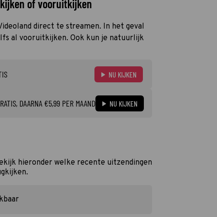
ijken of vooruitkijken
Videoland direct te streamen. In het geval
s al vooruitkijken. Ook kun je natuurlijk
TIS
NU KIJKEN
RATIS, DAARNA €5,99 PER MAAND
NU KIJKEN
kijk hieronder welke recente uitzendingen
ugkijken.
ikbaar