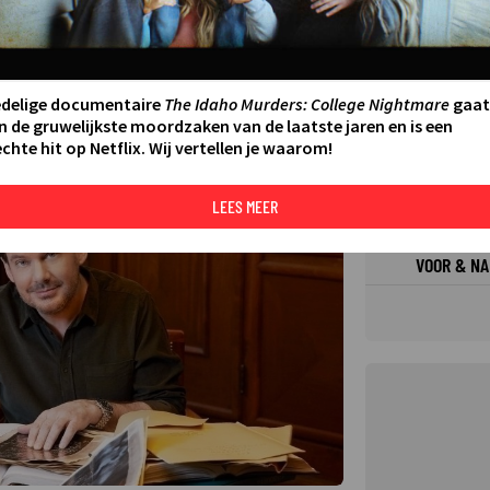
FILMS 
SERIES
edelige documentaire
The Idaho Murders: College Nightmare
gaat
N AAN AGENDA
DELEN
n de gruwelijkste moordzaken van de laatste jaren en is een
chte hit op Netflix. Wij vertellen je waarom!
DE KIJ
TIP
©
LEES MEER
VOOR & NA