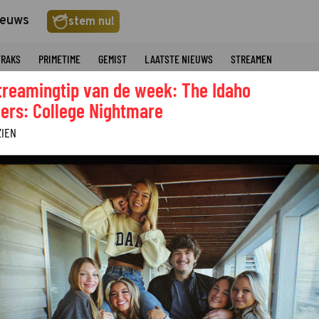
ieuws
stem nu!
TRAKS
PRIMETIME
GEMIST
LAATSTE NIEUWS
STREAMEN
treamingtip van de week: The Idaho
ers: College Nightmare
ZIEN