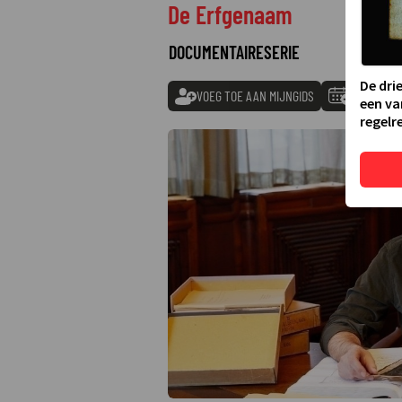
De Erfgenaam
DOCUMENTAIRESERIE
De dri
VOEG TOE AAN MIJNGIDS
TOEVOEGE
een va
regelre