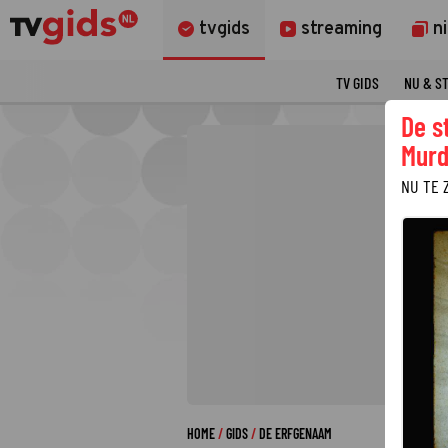
tvgids
streaming
n
TV GIDS
NU & S
De s
Murd
NU TE 
HOME
GIDS
DE ERFGENAAM