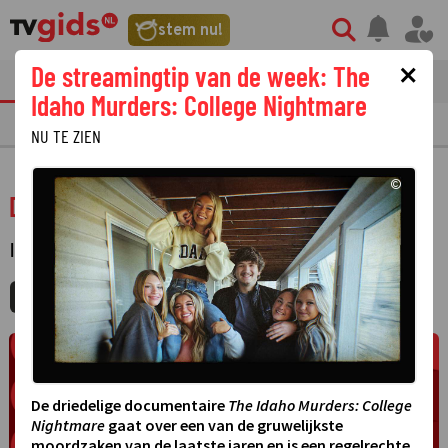
stem nu!
×
De streamingtip van de week: The
tvgids
streaming
nieuws
Idaho Murders: College Nightmare
TV GIDS
NU & STRAKS
PRIMETIME
GEMIST
LAATSTE NIEUWS
NU TE ZIEN
©
De geknipte gast
INFORMATIEF
·
MIJNGIDS
AGENDA
DELEN
De driedelige documentaire
The Idaho Murders: College
Nightmare
gaat over een van de gruwelijkste
moordzaken van de laatste jaren en is een regelrechte