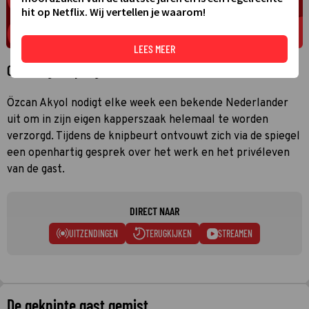
hit op Netflix. Wij vertellen je waarom!
LEES MEER
Over De geknipte gast
Özcan Akyol nodigt elke week een bekende Nederlander
uit om in zijn eigen kapperszaak helemaal te worden
verzorgd. Tijdens de knipbeurt ontvouwt zich via de spiegel
een openhartig gesprek over het werk en het privéleven
van de gast.
DIRECT NAAR
UITZENDINGEN
TERUGKIJKEN
STREAMEN
De geknipte gast gemist