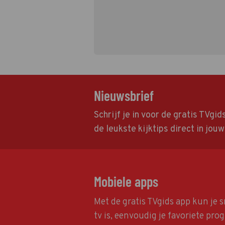
Nieuwsbrief
Schrijf je in voor de gratis TVgi
de leukste kijktips direct in jou
Mobiele apps
Met de gratis TVgids app kun je s
tv is, eenvoudig je favoriete pr