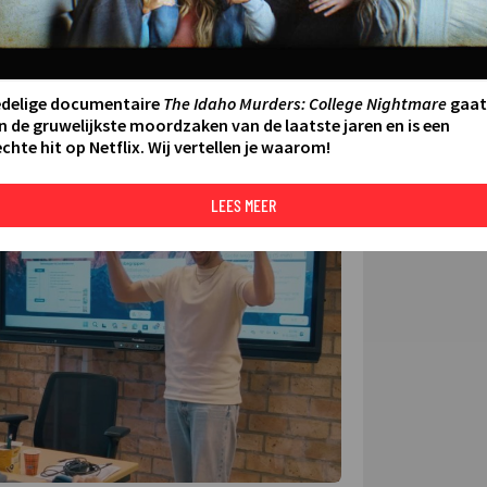
FILMS 
SERIES
edelige documentaire
The Idaho Murders: College Nightmare
gaat
N AAN AGENDA
DELEN
n de gruwelijkste moordzaken van de laatste jaren en is een
chte hit op Netflix. Wij vertellen je waarom!
DE KIJ
TIP
LEES MEER