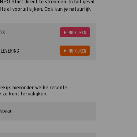
n NPO Start direct te streamen. In het geval
s al vooruitkijken. Ook kun je natuurlijk
TIS
NU KIJKEN
FLEVERING
NU KIJKEN
Bekijk hieronder welke recente
e ze kunt terugkijken.
ikbaar