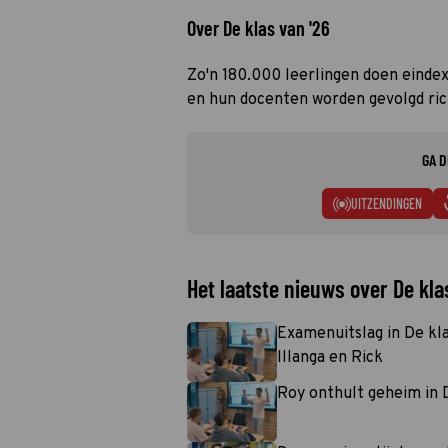
Over De klas van '26
Zo'n 180.000 leerlingen doen einde
en hun docenten worden gevolgd ric
GA D
UITZENDINGEN
Het laatste nieuws over De kla
Examenuitslag in De kla
Illanga en Rick
Roy onthult geheim in D