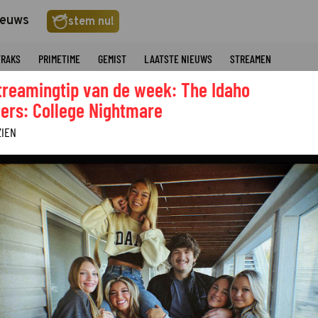
ieuws
stem nu!
TRAKS
PRIMETIME
GEMIST
LAATSTE NIEUWS
STREAMEN
treamingtip van de week: The Idaho
ers: College Nightmare
ZIEN