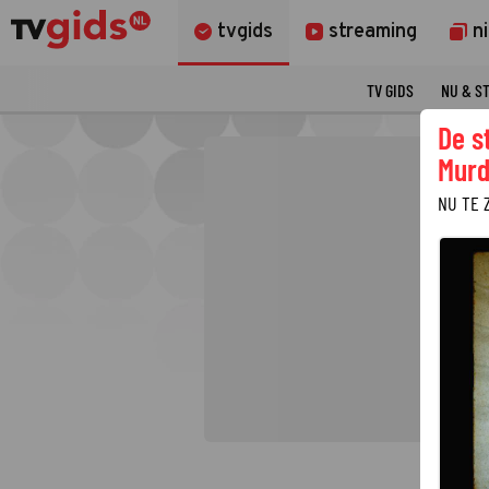
tvgids
streaming
n
TV GIDS
NU & S
De s
Murd
NU TE 