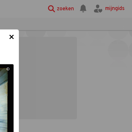
mijngids
zoeken
×
©