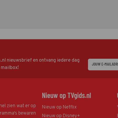
ds.nl nieuwsbrief en ontvang iedere dag
w mailbox!
Nieuw op TVgids.nl
nel zien wat er op
Nieuw op Netflix
ogramma's bewaren
Nieuw op Disney+