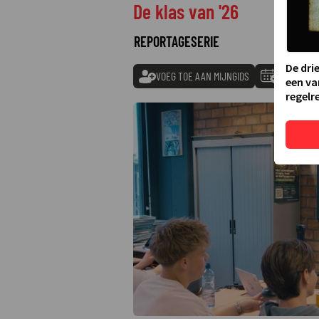
De klas van '26
REPORTAGESERIE
De dri
VOEG TOE AAN MIJNGIDS
TOEVOEGE
een va
regelre