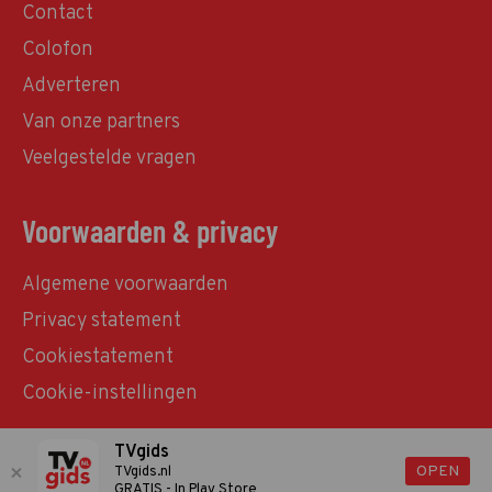
Contact
Colofon
Adverteren
Van onze partners
Veelgestelde vragen
Voorwaarden & privacy
Algemene voorwaarden
Privacy statement
Cookiestatement
Cookie-instellingen
TVgids
© TVgids.nl 2026 - All rights reserved. No text and
OPEN
TVgids.nl
GRATIS - In Play Store