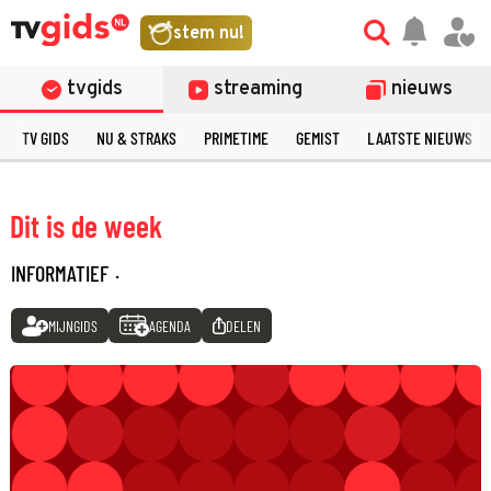
stem nu!
tvgids
streaming
nieuws
TV GIDS
NU & STRAKS
PRIMETIME
GEMIST
LAATSTE NIEUWS
Dit is de week
INFORMATIEF
·
MIJNGIDS
AGENDA
DELEN