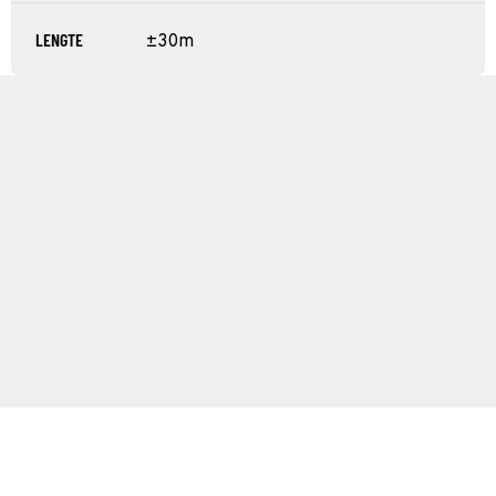
LENGTE
±30m