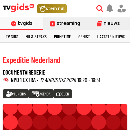
stem nu!
tvgids
streaming
nieuws
TV GIDS
NU & STRAKS
PRIMETIME
GEMIST
LAATSTE NIEUWS
Expeditie Nederland
DOCUMENTAIRESERIE
NPO 1 EXTRA ·
17 AUGUSTUS 2026
19:20 - 19:51
MIJNGIDS
AGENDA
DELEN