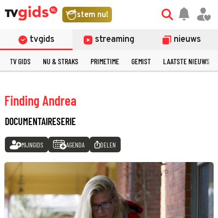
stem nu!
tvgids
streaming
nieuws
TV GIDS
NU & STRAKS
PRIMETIME
GEMIST
LAATSTE NIEUWS
Finding Andrea
DOCUMENTAIRESERIE
MIJNGIDS
AGENDA
DELEN