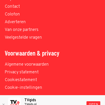
Contact
Colofon
Adverteren
Van onze partners
Veelgestelde vragen
Voorwaarden & privacy
Algemene voorwaarden
Privacy statement
Cookiestatement
Cookie-instellingen
TVgids
© TVgids.nl 2026 - All rights reserved. No text and
OPEN
TVgids.nl