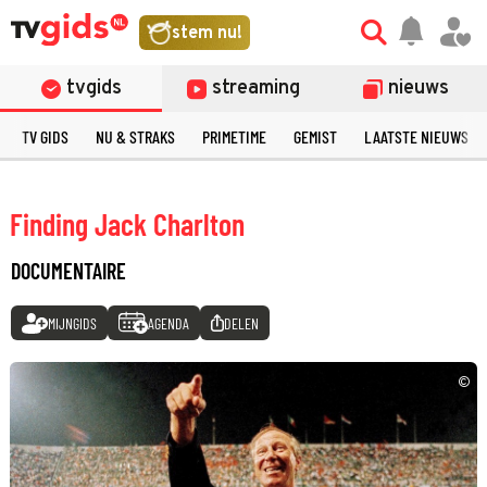
stem nu!
tvgids
streaming
nieuws
TV GIDS
NU & STRAKS
PRIMETIME
GEMIST
LAATSTE NIEUWS
Finding Jack Charlton
DOCUMENTAIRE
MIJNGIDS
AGENDA
DELEN
©