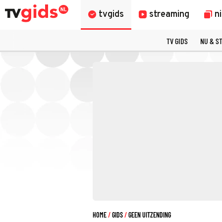
tvgids
streaming
n
TV GIDS
NU & S
HOME
GIDS
GEEN UITZENDING