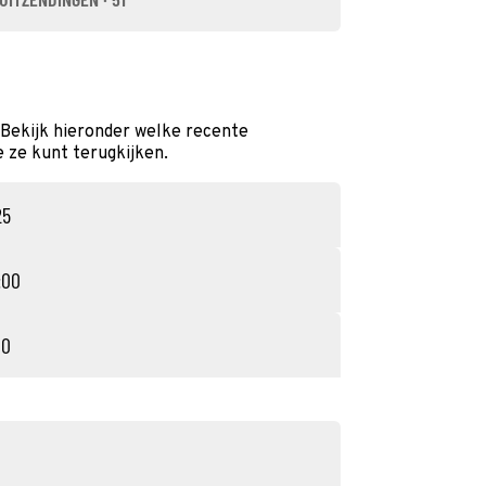
 Bekijk hieronder welke recente
e ze kunt terugkijken.
25
:00
00