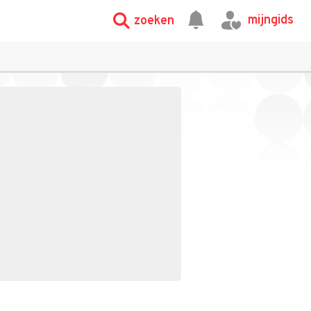
mijngids
zoeken