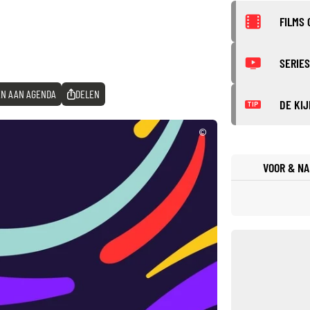
FILMS 
SERIES
N AAN AGENDA
DELEN
DE KIJ
TIP
©
VOOR & NA