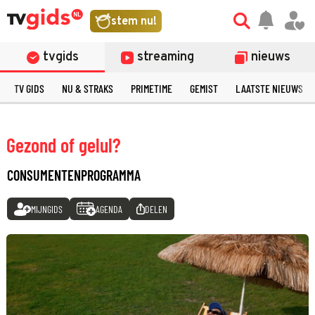
stem nu!
tvgids
streaming
nieuws
TV GIDS
NU & STRAKS
PRIMETIME
GEMIST
LAATSTE NIEUWS
Gezond of gelul?
CONSUMENTENPROGRAMMA
MIJNGIDS
AGENDA
DELEN