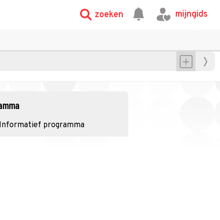
mijngids
zoeken
gramma
Informatief programma