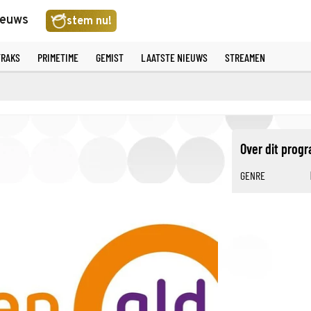
ieuws
stem nu!
TRAKS
PRIMETIME
GEMIST
LAATSTE NIEUWS
STREAMEN
Over dit pro
GENRE
©