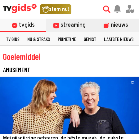
stem nu!
tvgids
streaming
nieuws
TV GIDS
NU & STRAKS
PRIMETIME
GEMIST
LAATSTE NIEUWS
Goeiemiddei
AMUSEMENT
©
Mei nijsgjirrige petearen, de bêste muzyk, de leukste