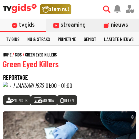
stem nu!
tvgids
streaming
nieuws
TV GIDS
NU & STRAKS
PRIMETIME
GEMIST
LAATSTE NIEUWS
HOME
GIDS
GREEN EYED KILLERS
Green Eyed Killers
REPORTAGE
·
1 JANUARI 1970
01:00 - 01:00
MIJNGIDS
AGENDA
DELEN
©