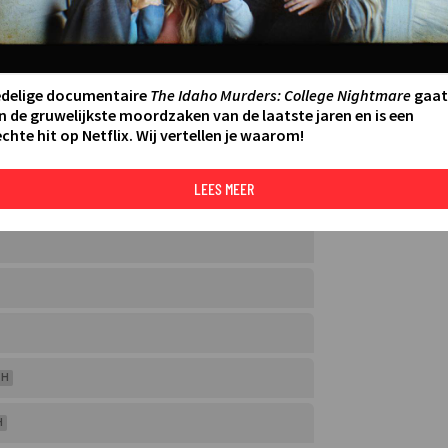
edelige documentaire
The Idaho Murders: College Nightmare
gaat
n de gruwelijkste moordzaken van de laatste jaren en is een
chte hit op Netflix. Wij vertellen je waarom!
VOEG TOE AAN MIJNGIDS
LEES MEER
H
H