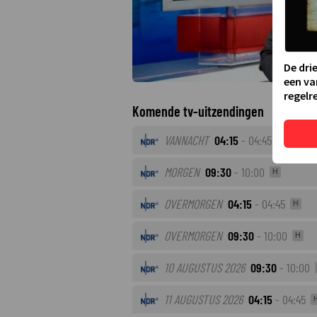
De dri
een va
regelre
Komende tv-uitzendingen
VANNACHT
04:15
- 04:45
H
MORGEN
09:30
- 10:00
H
OVERMORGEN
04:15
- 04:45
H
OVERMORGEN
09:30
- 10:00
H
10 AUGUSTUS 2026
09:30
- 10:00
11 AUGUSTUS 2026
04:15
- 04:45