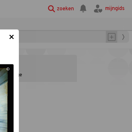
mijngids
zoeken
×
gramma
©
Reportage