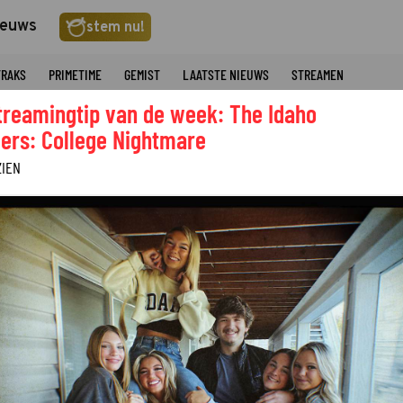
ieuws
stem nu!
TRAKS
PRIMETIME
GEMIST
LAATSTE NIEUWS
STREAMEN
treamingtip van de week: The Idaho
ers: College Nightmare
ZIEN
Over dit pro
GENRE
©