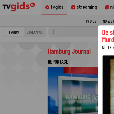
tvgids
streaming
n
TV GIDS
NU & S
De s
TVGIDS
STREAMING
Murd
NU TE 
Hamburg Journal
REPORTAGE