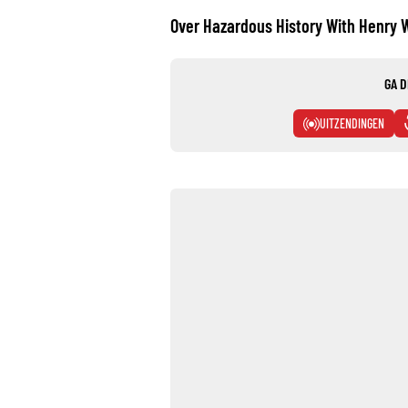
Over Hazardous History With Henry 
GA D
UITZENDINGEN