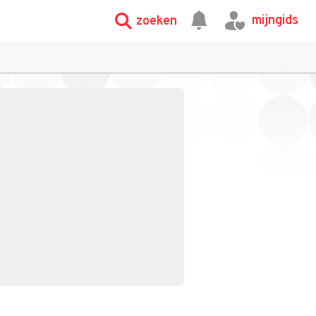
mijngids
zoeken