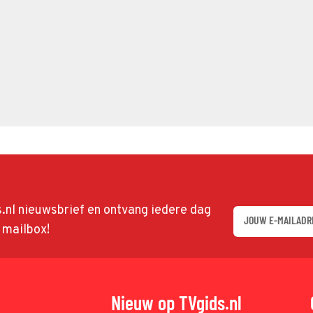
ds.nl nieuwsbrief en ontvang iedere dag
w mailbox!
Nieuw op TVgids.nl