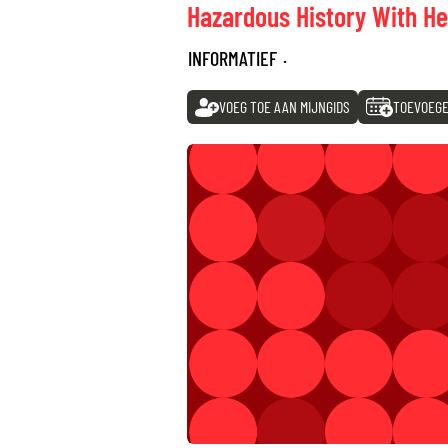
Hazardous History With He
INFORMATIEF
·
VOEG TOE AAN MIJNGIDS
TOEVOEGE