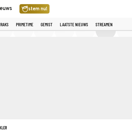
ieuws
stem nu!
TRAKS
PRIMETIME
GEMIST
LAATSTE NIEUWS
STREAMEN
KLER