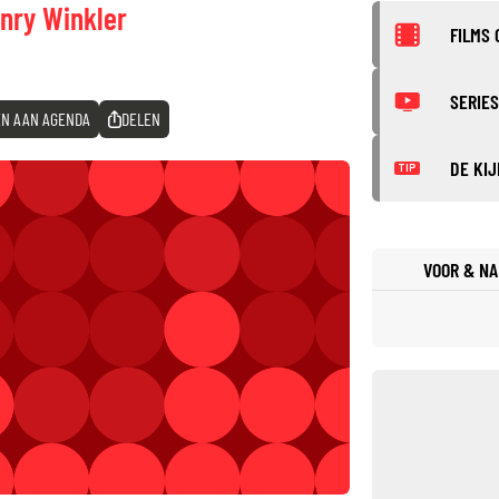
nry Winkler
FILMS 
SERIES
N AAN AGENDA
DELEN
DE KIJ
TIP
VOOR & NA