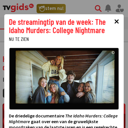
stem nu!
×
De streamingtip van de week: The
tvgids
streaming
nieuws
Idaho Murders: College Nightmare
TV GIDS
NU & STRAKS
PRIMETIME
GEMIST
LAATSTE NIEUWS
NU TE ZIEN
©
Herinneringen voor het leven - Stop
dementie
INFORMATIEF
·
MIJNGIDS
AGENDA
DELEN
De driedelige documentaire
The Idaho Murders: College
Nightmare
gaat over een van de gruwelijkste
moordzaken van de laatste jaren en is een regelrechte