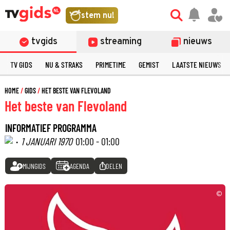
stem nu!
tvgids
streaming
nieuws
TV GIDS
NU & STRAKS
PRIMETIME
GEMIST
LAATSTE NIEUWS
HOME
GIDS
HET BESTE VAN FLEVOLAND
Het beste van Flevoland
INFORMATIEF PROGRAMMA
·
1 JANUARI 1970
01:00 - 01:00
MIJNGIDS
AGENDA
DELEN
©