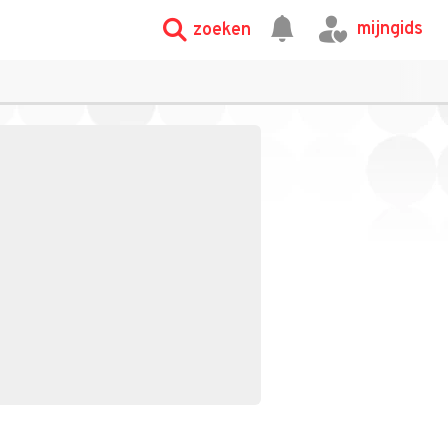
mijngids
zoeken