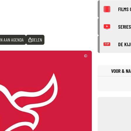
FILMS 
SERIES
N AAN AGENDA
DELEN
DE KIJ
TIP
©
VOOR & NA