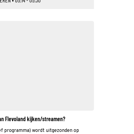
TEREN
• 05:14 - 05:30
van Flevoland kijken/streamen?
ief programma) wordt uitgezonden op