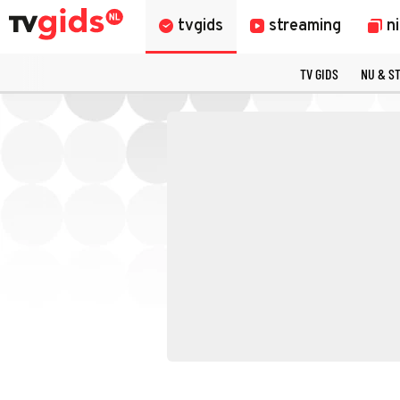
tvgids
streaming
n
TV GIDS
NU & S