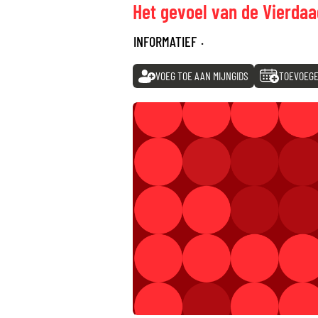
Het gevoel van de Vierda
INFORMATIEF
·
VOEG TOE AAN MIJNGIDS
TOEVOEGE