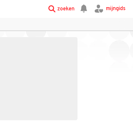
mijngids
zoeken