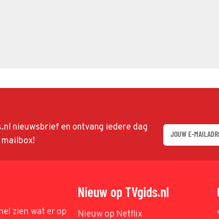
ds.nl nieuwsbrief en ontvang iedere dag
w mailbox!
Nieuw op TVgids.nl
nel zien wat er op
Nieuw op Netflix