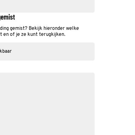
gemist
nding gemist? Bekijk hieronder welke
 en of je ze kunt terugkijken.
ikbaar