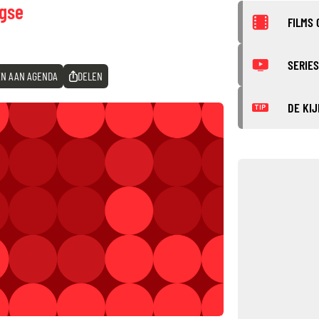
agse
FILMS 
SERIES
N AAN AGENDA
DELEN
DE KIJ
TIP