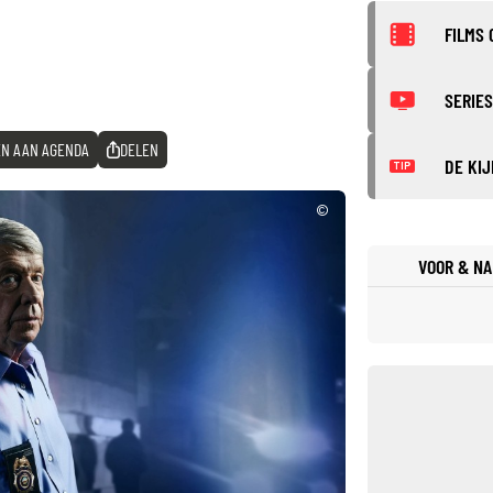
FILMS 
SERIES
N AAN AGENDA
DELEN
DE KIJ
TIP
©
VOOR & NA