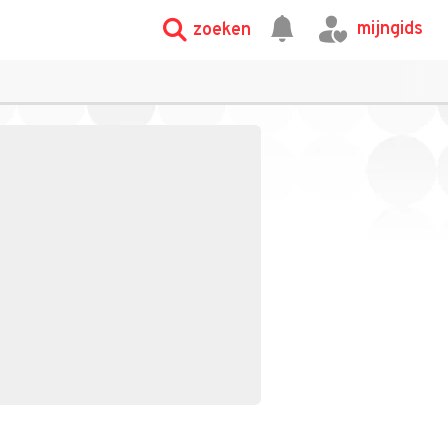
mijngids
zoeken