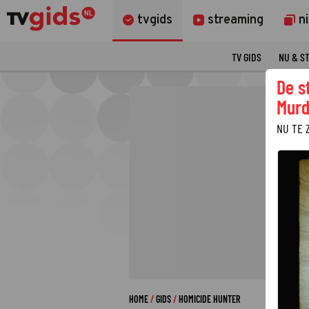
tvgids
streaming
n
TV GIDS
NU & S
De s
Murd
NU TE 
HOME
GIDS
HOMICIDE HUNTER