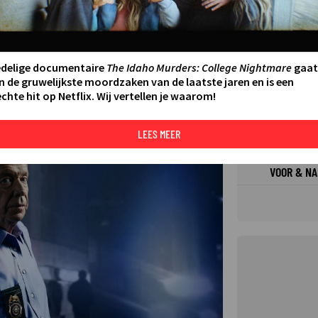
FILMS 
SERIES
edelige documentaire
The Idaho Murders: College Nightmare
gaat
n de gruwelijkste moordzaken van de laatste jaren en is een
chte hit op Netflix. Wij vertellen je waarom!
N AAN AGENDA
DELEN
DE KIJ
TIP
LEES MEER
©
VOOR & NA