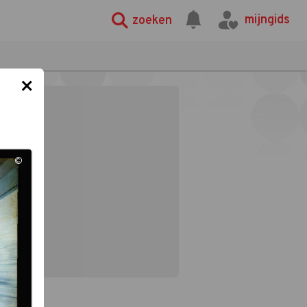
mijngids
zoeken
×
©