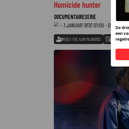
Homicide hunter
DOCUMENTAIRESERIE
·
1 JANUARI 1970
01:00 - 01:00
De dri
een va
regelre
VOEG TOE AAN MIJNGIDS
TOEVOEGE