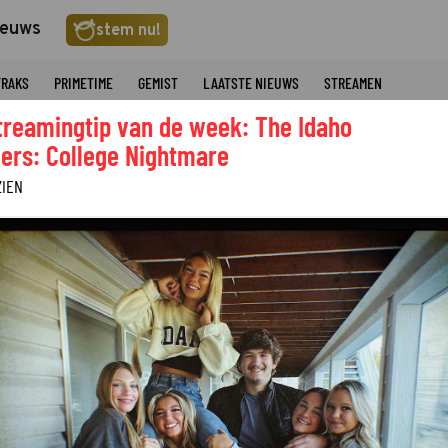
ieuws
stem nu!
TRAKS
PRIMETIME
GEMIST
LAATSTE NIEUWS
STREAMEN
treamingtip van de week: The Idaho
ers: College Nightmare
ZIEN