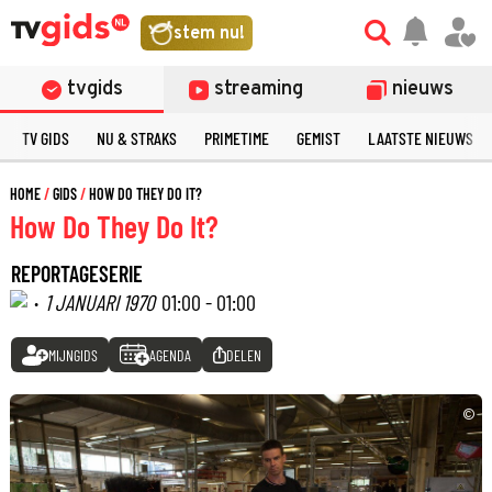
stem nu!
tvgids
streaming
nieuws
TV GIDS
NU & STRAKS
PRIMETIME
GEMIST
LAATSTE NIEUWS
HOME
GIDS
HOW DO THEY DO IT?
How Do They Do It?
REPORTAGESERIE
·
1 JANUARI 1970
01:00 - 01:00
MIJNGIDS
AGENDA
DELEN
©