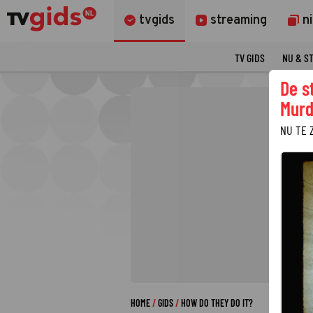
tvgids
streaming
n
TV GIDS
NU & S
De s
Murd
NU TE 
HOME
GIDS
HOW DO THEY DO IT?