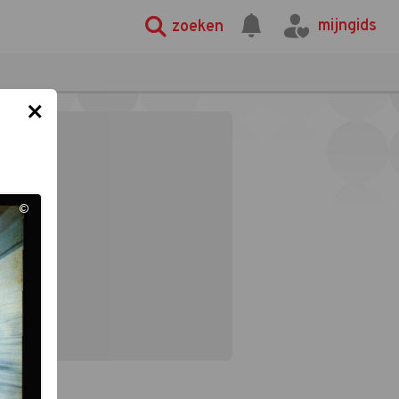
mijngids
zoeken
×
©