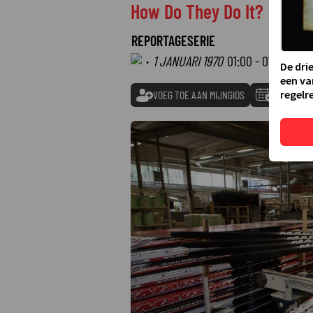
How Do They Do It?
REPORTAGESERIE
·
1 JANUARI 1970
01:00 - 01:00
De dri
een va
regelre
VOEG TOE AAN MIJNGIDS
TOEVOEGE