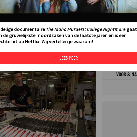
FILMS 
SERIES
edelige documentaire
The Idaho Murders: College Nightmare
gaat
n de gruwelijkste moordzaken van de laatste jaren en is een
chte hit op Netflix. Wij vertellen je waarom!
N AAN AGENDA
DELEN
DE KIJ
TIP
LEES MEER
©
VOOR & NA