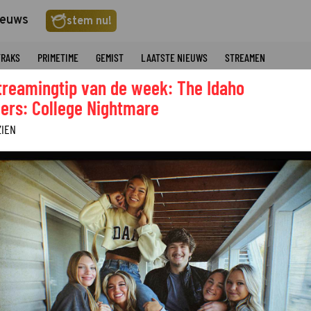
ieuws
stem nu!
TRAKS
PRIMETIME
GEMIST
LAATSTE NIEUWS
STREAMEN
treamingtip van de week: The Idaho
ers: College Nightmare
ZIEN