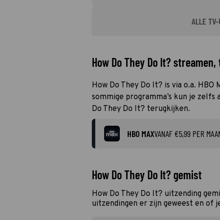
ALLE TV-
How Do They Do It? streamen, t
How Do They Do It? is via o.a. HBO 
sommige programma’s kun je zelfs al
Do They Do It? terugkijken.
HBO MAX
VANAF €5,99 PER MAA
How Do They Do It? gemist
How Do They Do It? uitzending gemi
uitzendingen er zijn geweest en of j