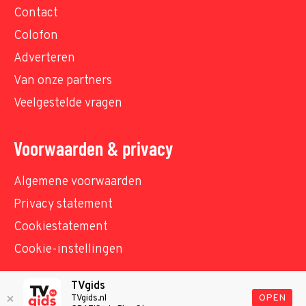
Contact
Colofon
Adverteren
Van onze partners
Veelgestelde vragen
Voorwaarden & privacy
Algemene voorwaarden
Privacy statement
Cookiestatement
Cookie-instellingen
TVgids
© TVgids.nl 2026 - All rights reserved. No text and
OPEN
TVgids.nl