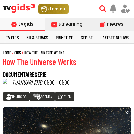
stem nu!
tvgids
streaming
nieuws
TV GIDS
NU & STRAKS
PRIMETIME
GEMIST
LAATSTE NIEUWS
HOME
GIDS
HOW THE UNIVERSE WORKS
How The Universe Works
DOCUMENTAIRESERIE
·
1 JANUARI 1970
01:00 - 01:00
MIJNGIDS
AGENDA
DELEN
©