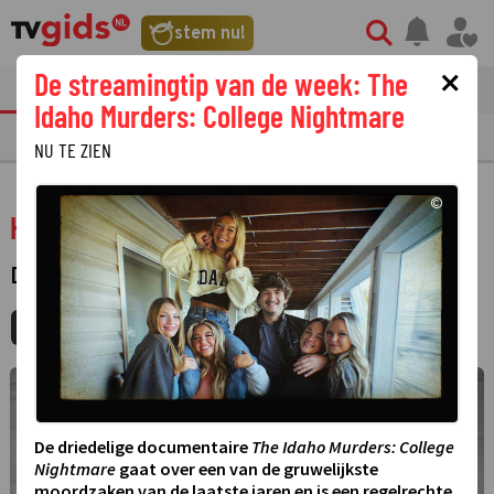
stem nu!
×
De streamingtip van de week: The
tvgids
streaming
nieuws
Idaho Murders: College Nightmare
TV GIDS
NU & STRAKS
PRIMETIME
GEMIST
LAATSTE NIEUWS
NU TE ZIEN
©
Human
DOCUMENTAIRE
MIJNGIDS
AGENDA
DELEN
©
De driedelige documentaire
The Idaho Murders: College
Nightmare
gaat over een van de gruwelijkste
moordzaken van de laatste jaren en is een regelrechte