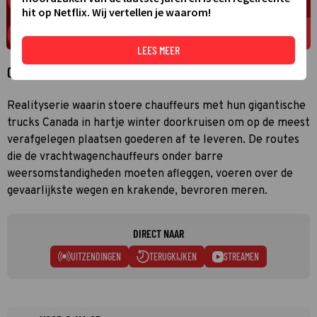
hit op Netflix. Wij vertellen je waarom!
LEES MEER
Over Ice road truckers
Realityserie waarin stoere chauffeurs met hun gigantische
trucks Canada in hartje winter doorkruisen om op de meest
verafgelegen plaatsen goederen af te leveren. De routes
die de vrachtwagenchauffeurs onder barre
weersomstandigheden moeten afleggen, voeren over de
gevaarlijkste wegen en krakende, bevroren meren.
DIRECT NAAR
UITZENDINGEN
TERUGKIJKEN
STREAMEN