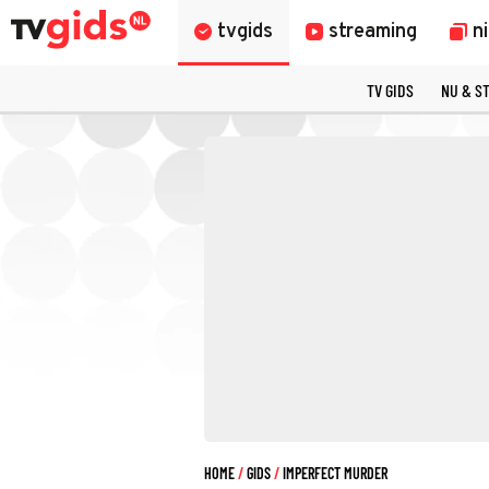
tvgids
streaming
n
TV GIDS
NU & S
HOME
GIDS
IMPERFECT MURDER