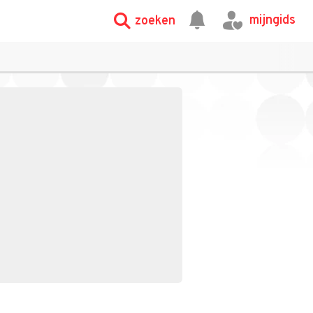
mijngids
zoeken