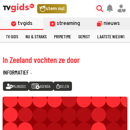
stem nu!
tvgids
streaming
nieuws
TV GIDS
NU & STRAKS
PRIMETIME
GEMIST
LAATSTE NIEUWS
In Zeeland vochten ze door
INFORMATIEF
·
MIJNGIDS
AGENDA
DELEN