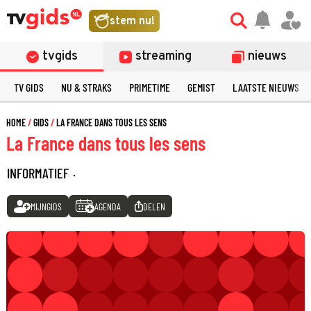
stem nu!
tvgids
streaming
nieuws
TV GIDS
NU & STRAKS
PRIMETIME
GEMIST
LAATSTE NIEUWS
HOME
GIDS
LA FRANCE DANS TOUS LES SENS
La France dans tous les sens
INFORMATIEF
·
MIJNGIDS
AGENDA
DELEN