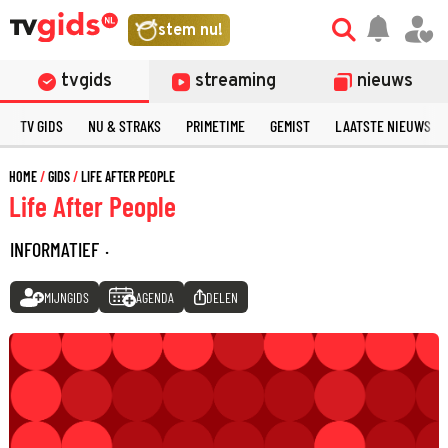
stem nu!
tvgids
streaming
nieuws
TV GIDS
NU & STRAKS
PRIMETIME
GEMIST
LAATSTE NIEUWS
HOME
GIDS
LIFE AFTER PEOPLE
Life After People
INFORMATIEF
·
MIJNGIDS
AGENDA
DELEN