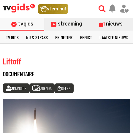
stem nu!
tvgids
streaming
nieuws
TV GIDS
NU & STRAKS
PRIMETIME
GEMIST
LAATSTE NIEUWS
Liftoff
DOCUMENTAIRE
MIJNGIDS
AGENDA
DELEN