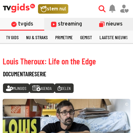
stem nu!
tvgids
streaming
nieuws
TV GIDS
NU & STRAKS
PRIMETIME
GEMIST
LAATSTE NIEUWS
Louis Theroux: Life on the Edge
DOCUMENTAIRESERIE
MIJNGIDS
AGENDA
DELEN
©