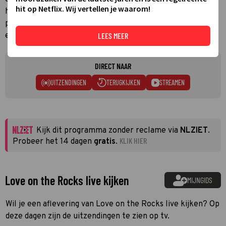
hit op Netflix. Wij vertellen je waarom!
het is moeilijk om te ontspannen je te maken krijgt met
poema's en watertekort. Tayler en Jason hebben allebei
LEES MEER
een pauze nodig... van het klimmen of van elkaar?
DIRECT NAAR
UITZENDINGEN
TERUGKIJKEN
STREAMEN
Kijk dit programma zonder reclame via
NLZIET
.
KLIK HIER
Probeer het 14 dagen
gratis
.
Love on the Rocks live kijken
MIJNGIDS
Wil je een aflevering van Love on the Rocks live kijken? Op
deze dagen zijn de uitzendingen te zien op tv.