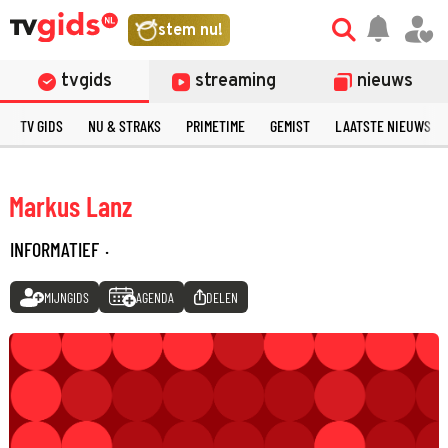
stem nu!
tvgids
streaming
nieuws
TV GIDS
NU & STRAKS
PRIMETIME
GEMIST
LAATSTE NIEUWS
Markus Lanz
INFORMATIEF
·
MIJNGIDS
AGENDA
DELEN