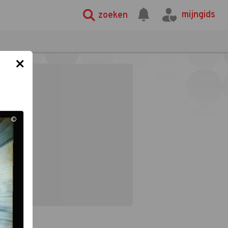
mijngids
zoeken
×
©