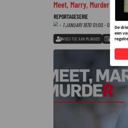
Meet, Marry, Murder
REPORTAGESERIE
·
1 JANUARI 1970
01:00 - 01:00
De dri
een va
regelre
VOEG TOE AAN MIJNGIDS
TOEVOEGE