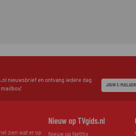
ds.nl nieuwsbrief en ontvang iedere dag
w mailbox!
Nieuw op TVgids.nl
nel zien wat er op
Nieuw op Netflix