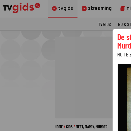
tvgids
streaming
n
TV GIDS
NU & S
De s
Murd
NU TE 
HOME
GIDS
MEET, MARRY, MURDER