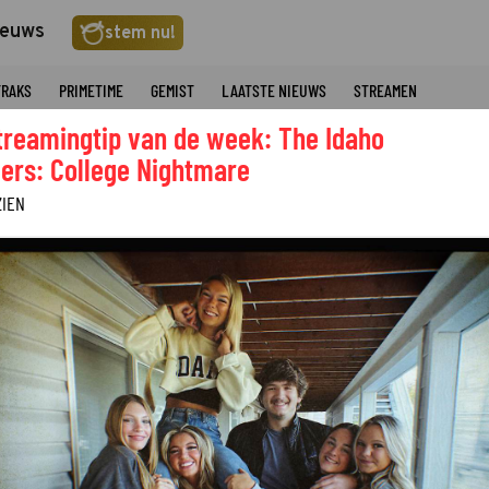
ieuws
stem nu!
TRAKS
PRIMETIME
GEMIST
LAATSTE NIEUWS
STREAMEN
treamingtip van de week: The Idaho
ers: College Nightmare
ZIEN