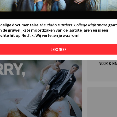
FILMS 
SERIES
edelige documentaire
The Idaho Murders: College Nightmare
gaat
n de gruwelijkste moordzaken van de laatste jaren en is een
chte hit op Netflix. Wij vertellen je waarom!
N AAN AGENDA
DELEN
DE KIJ
TIP
LEES MEER
©
VOOR & NA