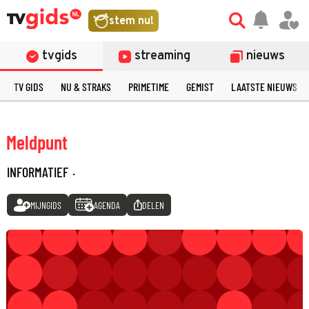
stem nu!
tvgids
streaming
nieuws
TV GIDS
NU & STRAKS
PRIMETIME
GEMIST
LAATSTE NIEUWS
Meldpunt
INFORMATIEF
·
MIJNGIDS
AGENDA
DELEN