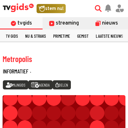
stem nu!
tvgids
streaming
nieuws
TV GIDS
NU & STRAKS
PRIMETIME
GEMIST
LAATSTE NIEUWS
Metropolis
INFORMATIEF
·
MIJNGIDS
AGENDA
DELEN