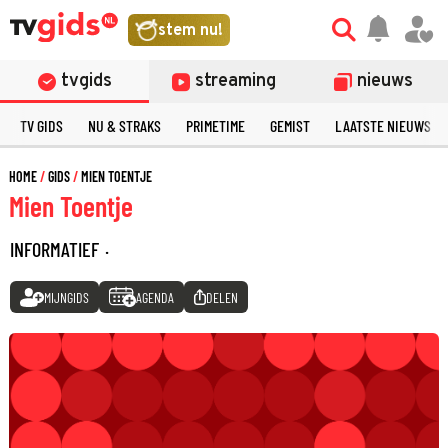
stem nu!
tvgids
streaming
nieuws
TV GIDS
NU & STRAKS
PRIMETIME
GEMIST
LAATSTE NIEUWS
HOME
GIDS
MIEN TOENTJE
Mien Toentje
INFORMATIEF
·
MIJNGIDS
AGENDA
DELEN