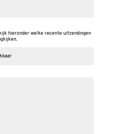
kijk hieronder welke recente uitzendingen
ugkijken.
ikbaar