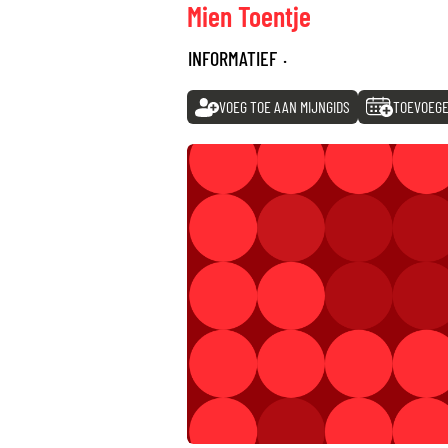
Mien Toentje
INFORMATIEF
·
VOEG TOE AAN MIJNGIDS
TOEVOEGE