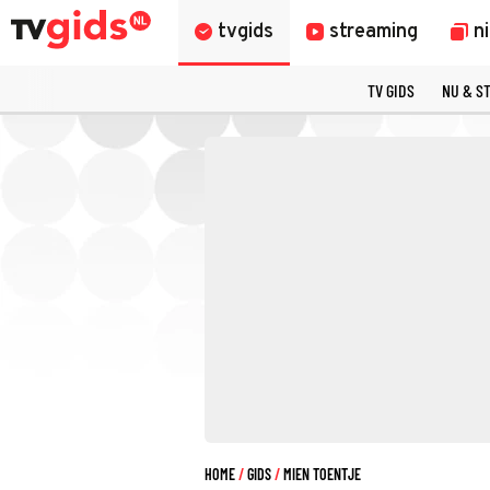
tvgids
streaming
n
TV GIDS
NU & S
HOME
GIDS
MIEN TOENTJE