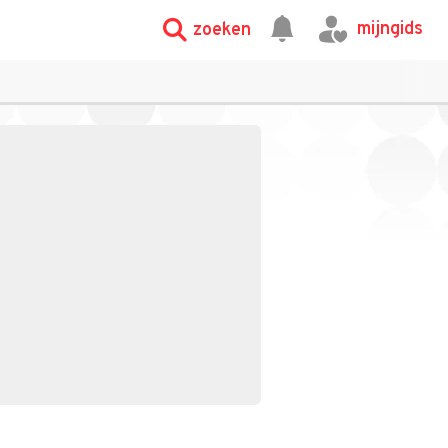
mijngids
zoeken