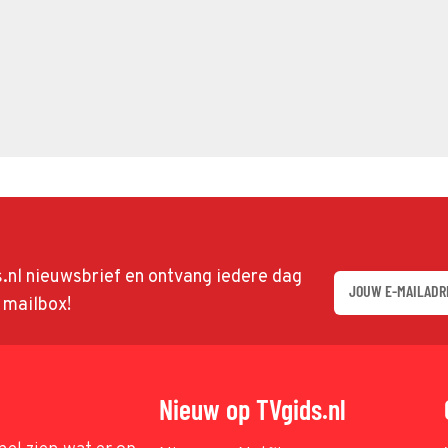
ds.nl nieuwsbrief en ontvang iedere dag
w mailbox!
Nieuw op TVgids.nl