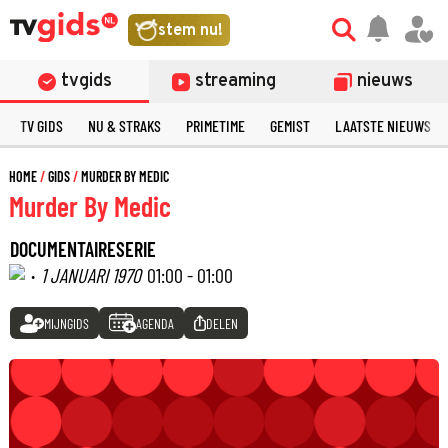
stem nu!
tvgids
streaming
nieuws
TV GIDS
NU & STRAKS
PRIMETIME
GEMIST
LAATSTE NIEUWS
HOME
GIDS
MURDER BY MEDIC
Murder By Medic
DOCUMENTAIRESERIE
·
1 JANUARI 1970
01:00 - 01:00
MIJNGIDS
AGENDA
DELEN